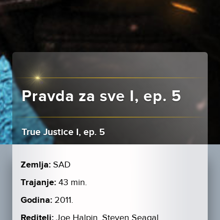
Pravda za sve I, ep. 5
True Justice I, ep. 5
Zemlja:
SAD
Trajanje:
43 min.
Godina:
2011.
Reditelj:
Joe Halpin, Steven Seagal