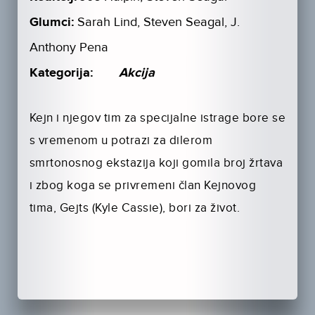
Glumci:
Sarah Lind, Steven Seagal, J.
Anthony Pena
Kategorija:
Akcija
Kejn i njegov tim za specijalne istrage bore se
s vremenom u potrazi za dilerom
smrtonosnog ekstazija koji gomila broj žrtava
i zbog koga se privremeni član Kejnovog
tima, Gejts (Kyle Cassie), bori za život.