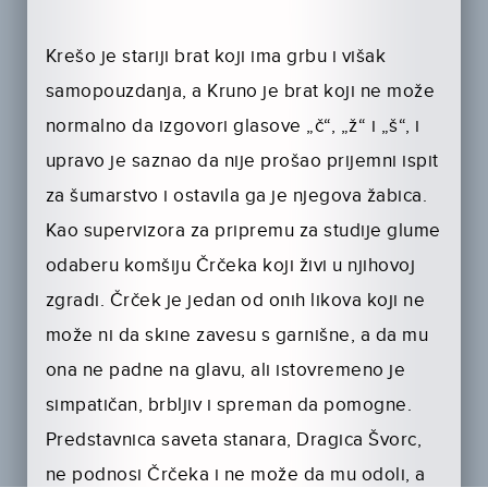
Krešo je stariji brat koji ima grbu i višak
samopouzdanja, a Kruno je brat koji ne može
normalno da izgovori glasove „č“, „ž“ i „š“, i
upravo je saznao da nije prošao prijemni ispit
za šumarstvo i ostavila ga je njegova žabica.
Kao supervizora za pripremu za studije glume
odaberu komšiju Črčeka koji živi u njihovoj
zgradi. Črček je jedan od onih likova koji ne
može ni da skine zavesu s garnišne, a da mu
ona ne padne na glavu, ali istovremeno je
simpatičan, brbljiv i spreman da pomogne.
Predstavnica saveta stanara, Dragica Švorc,
ne podnosi Črčeka i ne može da mu odoli, a