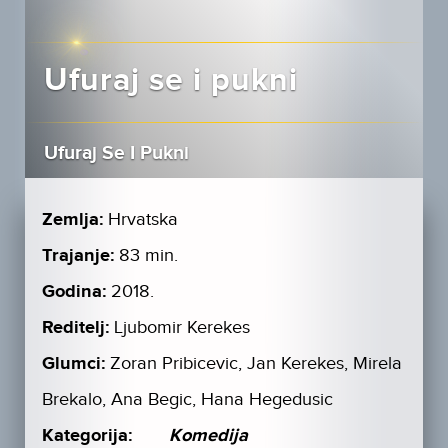
Ufuraj se i pukni
Ufuraj Se I Pukni
Zemlja:
Hrvatska
Trajanje:
83 min.
Godina:
2018.
Reditelj:
Ljubomir Kerekes
Glumci:
Zoran Pribicevic, Jan Kerekes, Mirela
Brekalo, Ana Begic, Hana Hegedusic
Kategorija:
Komedija