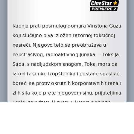
Radnja prati posrnulog domara Vinstona Guza
koji slučajno biva izložen razornoj toksičnoj
nesreći. Njegovo telo se preobražava u
neustrašivog, radioaktivnog junaka — Toksija.
Sada, s nadljudskom snagom, Toksi mora da
izroni iz senke izopštenika i postane spasilac,
boreći se protiv okrutnih korporativnih tirana i
zlih sila koje prete njegovom sinu, prijateljima
i celoj zajednici. U svetu u kojem pohlepa
neometano divlja… pravda se najbolje služi
radioaktivna!