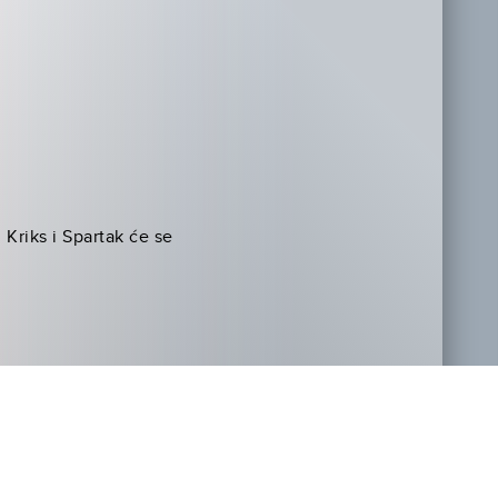
 Kriks i Spartak će se