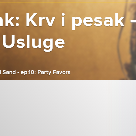
k: Krv i pesak 
: Usluge
 Sand - ep.10: Party Favors