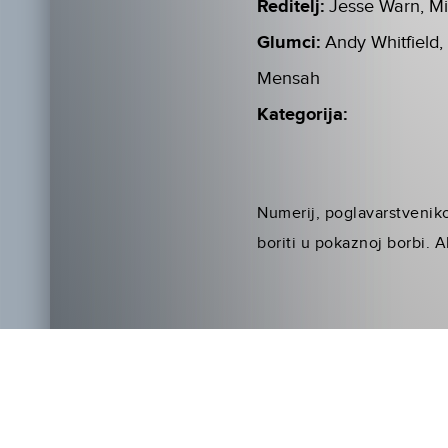
Reditelj:
Jesse Warn, Mi
Glumci:
Andy Whitfield,
Mensah
Kategorija:
Numerij, poglavarstvenikov
boriti u pokaznoj borbi. A