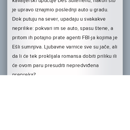
kavaljerski upućuje Deš Suterlend, nakon što
je upravo iznajmio poslednji auto u gradu.
Dok putuju na sever, upadaju u svakakve
neprilike: pokvari im se auto, spasu štene, a
pritom ih potajno prate agenti FBI-ja kojima je
Ešli sumnjiva. Ljubavne varnice sve su jače, ali
da li će tek proklijala romansa dobiti priliku ili
će ovom paru presuditi nepredviđena
prepreka?