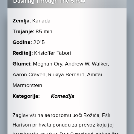
Dashing Through The Snow
Zemlja:
Kanada
Trajanje:
85 min.
Godina:
2015.
Reditelj:
Kristoffer Tabori
Glumci:
Meghan Ory, Andrew W. Walker,
Aaron Craven, Rukiya Bernard, Amitai
Marmorstein
Kategorija:
Komedija
Zaglavivši na aerodromu uoči Božića, Ešli
Harison prihvata ponudu za prevoz koju joj