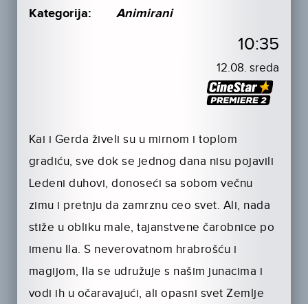
Kategorija:
Animirani
10:35
12.08. sreda
Kai i Gerda živeli su u mirnom i toplom
gradiću, sve dok se jednog dana nisu pojavili
Ledeni duhovi, donoseći sa sobom večnu
zimu i pretnju da zamrznu ceo svet. Ali, nada
stiže u obliku male, tajanstvene čarobnice po
imenu Ila. S neverovatnom hrabrošću i
magijom, Ila se udružuje s našim junacima i
vodi ih u očaravajući, ali opasni svet Zemlje