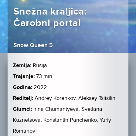
Snežna kraljica:
Čarobni portal
Snow Queen 5
Zemlja:
Rusija
Trajanje:
73 min.
Godina:
2022.
Reditelj:
Andrey Korenkov, Aleksey Tsitsilin
Glumci:
Irina Chumantyeva, Svetlana
Kuznetsova, Konstantin Panchenko, Yuriy
Romanov