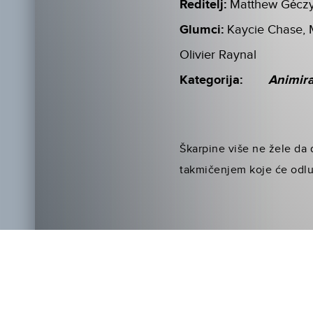
Reditelj:
Matthew Gécz
Glumci:
Kaycie Chase, M
Olivier Raynal
Kategorija:
Animir
Škarpine više ne žele da d
takmičenjem koje će odlu