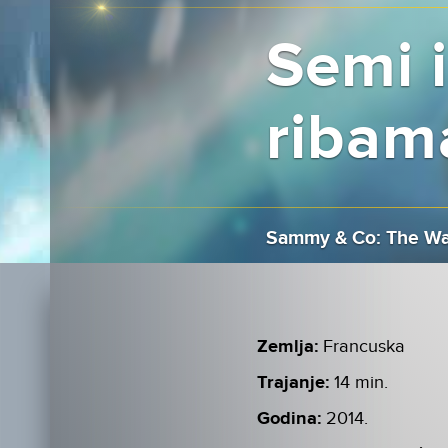
Semi i
ribam
Sammy & Co: The War
Zemlja:
Francuska
Trajanje:
14 min.
Godina:
2014.