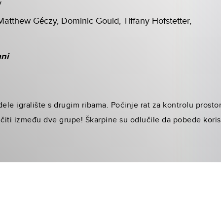
y
atthew Géczy, Dominic Gould, Tiffany Hofstetter,
ani
ele igralište s drugim ribama. Počinje rat za kontrolu prosto
čiti između dve grupe! Škarpine su odlučile da pobede koris