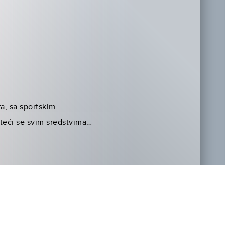
ra, sa sportskim
teći se svim sredstvima…