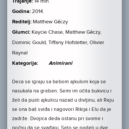
Trajanje:
14 min.
Godina:
2014.
Reditelj:
Matthew Géczy
Glumci:
Kaycie Chase, Matthew Géczy,
Dominic Gould, Tiffany Hofstetter, Olivier
Raynal
Kategorija:
Animirani
Deca se igraju sa bebom ajkulom koja se
nasukala na greben. Semi im očita bukvicu i
želi da pusti ajkulicu nazad u divljinu, ali Reju
se ona baš sviđa i nagovori Rikija i Elu da je
zadrže. Dvojica deda ostanu pri svome i
počnu da se svađaju. Selo se podeli u dve