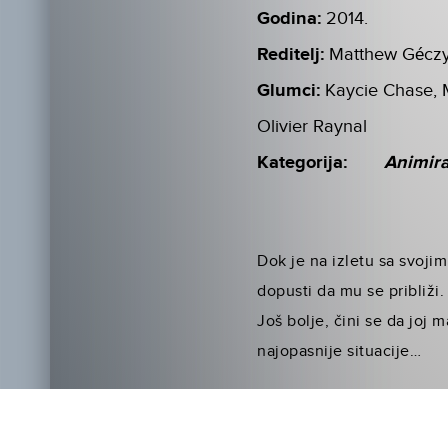
Godina:
2014.
Reditelj:
Matthew Gécz
Glumci:
Kaycie Chase, M
Olivier Raynal
Kategorija:
Animir
Dok je na izletu sa svojim
dopusti da mu se približi
Još bolje, čini se da joj 
najopasnije situacije…