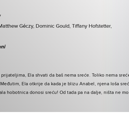
y
atthew Géczy, Dominic Gould, Tiffany Hofstetter,
ani
 prijateljima, Ela shvati da baš nema sreće. Toliko nema sreće
. Međutim, Ela otkrije da kada je blizu Anabel, njena loša sr
mala hobotnica donosi sreću! Od tada pa na dalje, ništa ne mož