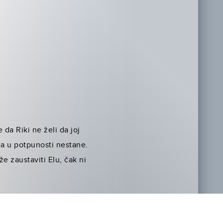
 da Riki ne želi da joj
eća u potpunosti nestane.
e zaustaviti Elu, čak ni