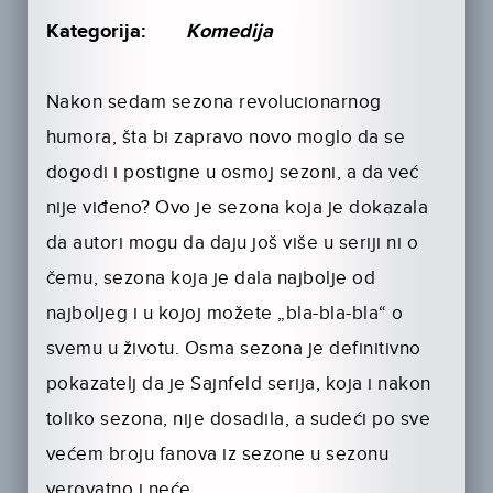
Kategorija:
Komedija
Nakon sedam sezona revolucionarnog
humora, šta bi zapravo novo moglo da se
dogodi i postigne u osmoj sezoni, a da već
nije viđeno? Ovo je sezona koja je dokazala
da autori mogu da daju još više u seriji ni o
čemu, sezona koja je dala najbolje od
najboljeg i u kojoj možete „bla-bla-bla“ o
svemu u životu. Osma sezona je definitivno
pokazatelj da je Sajnfeld serija, koja i nakon
toliko sezona, nije dosadila, a sudeći po sve
većem broju fanova iz sezone u sezonu
verovatno i neće.