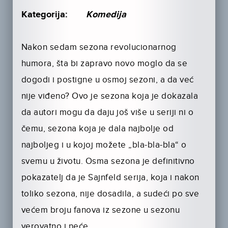
Kategorija:
Komedija
Nakon sedam sezona revolucionarnog
humora, šta bi zapravo novo moglo da se
dogodi i postigne u osmoj sezoni, a da već
nije viđeno? Ovo je sezona koja je dokazala
da autori mogu da daju još više u seriji ni o
čemu, sezona koja je dala najbolje od
najboljeg i u kojoj možete „bla-bla-bla“ o
svemu u životu. Osma sezona je definitivno
pokazatelj da je Sajnfeld serija, koja i nakon
toliko sezona, nije dosadila, a sudeći po sve
većem broju fanova iz sezone u sezonu
verovatno i neće.