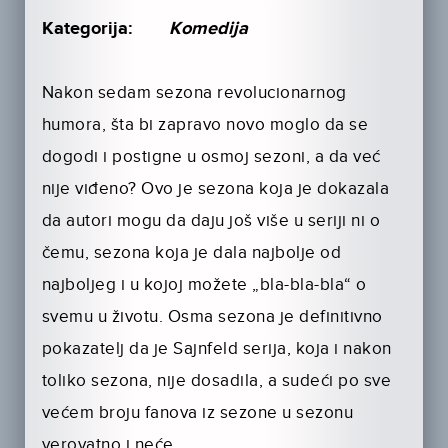
Kategorija:
Komedija
Nakon sedam sezona revolucionarnog
humora, šta bi zapravo novo moglo da se
dogodi i postigne u osmoj sezoni, a da već
nije viđeno? Ovo je sezona koja je dokazala
da autori mogu da daju još više u seriji ni o
čemu, sezona koja je dala najbolje od
najboljeg i u kojoj možete „bla-bla-bla“ o
svemu u životu. Osma sezona je definitivno
pokazatelj da je Sajnfeld serija, koja i nakon
toliko sezona, nije dosadila, a sudeći po sve
većem broju fanova iz sezone u sezonu
verovatno i neće.