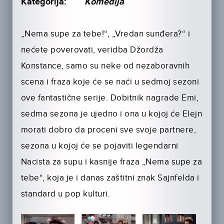
Kategorija:
Komedija
„Nema supe za tebe!“, „Vredan sunđera?“ i
nećete poverovati, veridba Džordža
Konstance, samo su neke od nezaboravnih
scena i fraza koje će se naći u sedmoj sezoni
ove fantastične serije. Dobitnik nagrade Emi,
sedma sezona je ujedno i ona u kojoj će Elejn
morati dobro da proceni sve svoje partnere,
sezona u kojoj će se pojaviti legendarni
Nacista za supu i kasnije fraza „Nema supe za
tebe“, koja je i danas zaštitni znak Sajnfelda i
standard u pop kulturi.