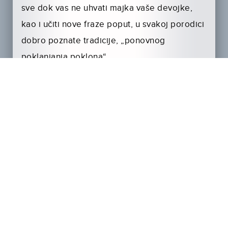
sve dok vas ne uhvati majka vaše devojke,
kao i učiti nove fraze poput, u svakoj porodici
dobro poznate tradicije, „ponovnog
poklanjanja poklona“.