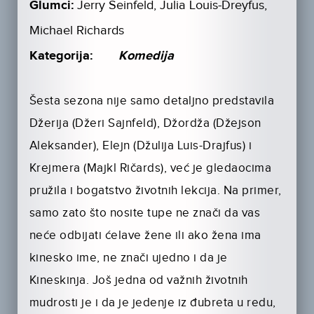
Glumci:
Jerry Seinfeld, Julia Louis-Dreyfus,
Michael Richards
Kategorija:
Komedija
Šesta sezona nije samo detaljno predstavila
Džerija (Džeri Sajnfeld), Džordža (Džejson
Aleksander), Elejn (Džulija Luis-Drajfus) i
Krejmera (Majkl Ričards), već je gledaocima
pružila i bogatstvo životnih lekcija. Na primer,
samo zato što nosite tupe ne znači da vas
neće odbijati ćelave žene ili ako žena ima
kinesko ime, ne znači ujedno i da je
Kineskinja. Još jedna od važnih životnih
mudrosti je i da je jedenje iz đubreta u redu,