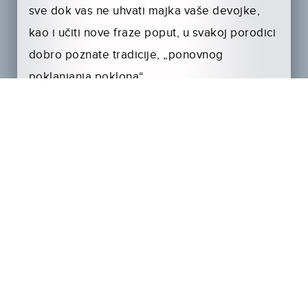
sve dok vas ne uhvati majka vaše devojke,
kao i učiti nove fraze poput, u svakoj porodici
dobro poznate tradicije, „ponovnog
poklanjanja poklona“.