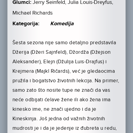
Glumci:
Jerry Seinfeld, Julia Louis-Dreyfus,
Michael Richards
Kategorija:
Komedija
Šesta sezona nije samo detaljno predstavila
Džerija (Džeri Sajnfeld), Džordža (Džejson
Aleksander), Elejn (Džulija Luis-Drajfus) i
Krejmera (Majkl Ričards), već je gledaocima
pružila i bogatstvo životnih lekcija. Na primer,
samo zato što nosite tupe ne znači da vas
neće odbijati ćelave žene ili ako žena ima
kinesko ime, ne znači ujedno i da je
Kineskinja. Još jedna od važnih životnih
mudrosti je i da je jedenje iz đubreta u redu,