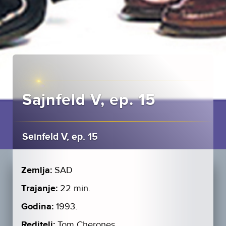
Sajnfeld V, ep. 15
Seinfeld V, ep. 15
Zemlja:
SAD
Trajanje:
22 min.
Godina:
1993.
Reditelj:
Tom Cherones