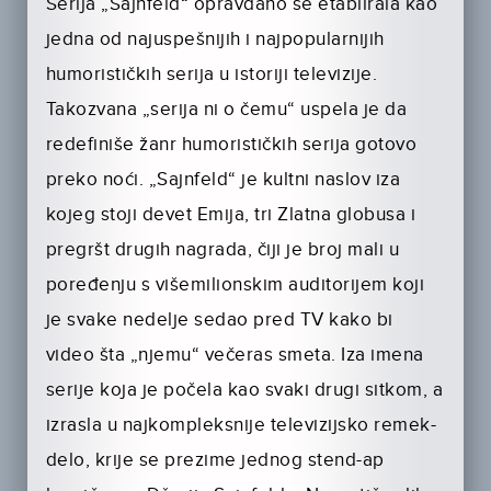
Serija „Sajnfeld“ opravdano se etablirala kao
jedna od najuspešnijih i najpopularnijih
humorističkih serija u istoriji televizije.
Takozvana „serija ni o čemu“ uspela je da
redefiniše žanr humorističkih serija gotovo
preko noći. „Sajnfeld“ je kultni naslov iza
kojeg stoji devet Emija, tri Zlatna globusa i
pregršt drugih nagrada, čiji je broj mali u
poređenju s višemilionskim auditorijem koji
je svake nedelje sedao pred TV kako bi
video šta „njemu“ večeras smeta. Iza imena
serije koja je počela kao svaki drugi sitkom, a
izrasla u najkompleksnije televizijsko remek-
delo, krije se prezime jednog stend-ap