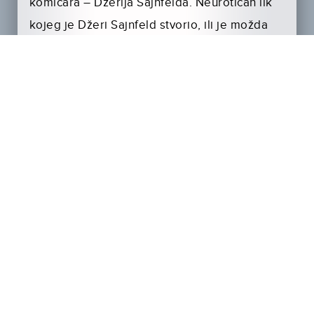
komičara – Džerija Sajnfelda. Neurotičan lik
kojeg je Džeri Sajnfeld stvorio, ili je možda
takav i u stvarnosti, izrodio je zvezdu iz
svakog lika samca koji se pojavio u nekom
odnosu s njim. Džeri, Džordž, Elejn i Krejmer
glavni su protagonisti „serije ni o čemu“.
Rasprava o tome da li će Džerijeva noćna
poseta postati nova romantična avantura,
pljačka Džerijevog stana, izbegavanje susreta
sa starim prijateljima do trgovine deonicama
samo su neke od tema koje će zabaviti
gledaoce u prvoj sezoni „Sajnfelda“.