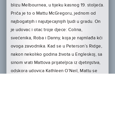
blizu Melbournea, u tijeku kasnog 19. stoljeća.
Priča je to o Mattu McGregoru, jednom od
najbogatijih i najutjecajnijih ljudi u gradu. On
je udovac i otac troje djece: Colina,
svećenika, Roba i Danny, koja je najmlađa kći
ovoga zavodnika. Kad se u Peterson’s Ridge,
nakon nekoliko godina života u Engleskoj, sa
sinom vrati Mattova prijateljica iz djetinjstva,
odskora udovica Kathleen O’Neil, Mattu se
javi i strast za njom.