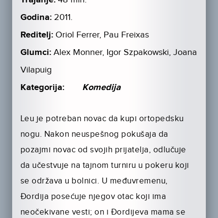
Trajanje:
Godina:
2011.
Reditelj:
Oriol Ferrer, Pau Freixas
Glumci:
Alex Monner, Igor Szpakowski, Joana
Vilapuig
Kategorija:
Komedija
Leu je potreban novac da kupi ortopedsku
nogu. Nakon neuspešnog pokušaja da
pozajmi novac od svojih prijatelja, odlučuje
da učestvuje na tajnom turniru u pokeru koji
se održava u bolnici. U međuvremenu,
Đordija posećuje njegov otac koji ima
neočekivane vesti; on i Đordijeva mama se