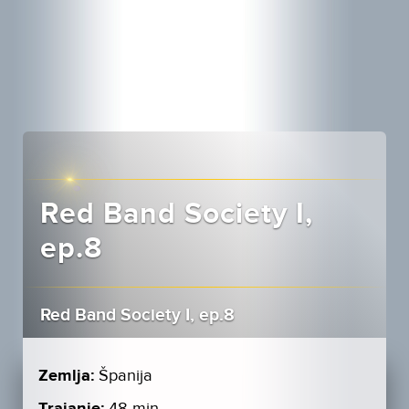
Red Band Society I,
ep.8
Red Band Society I, ep.8
Zemlja:
Španija
48 min.