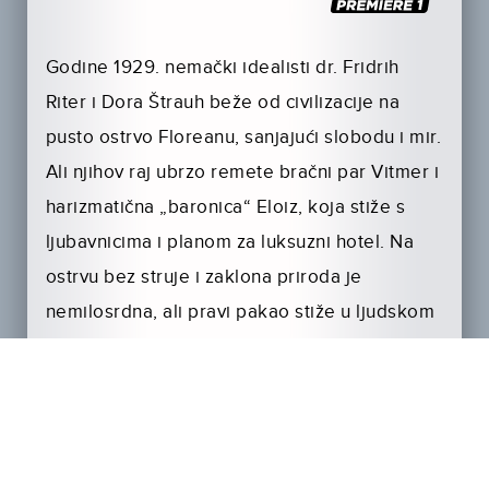
Godine 1929. nemački idealisti dr. Fridrih
Riter i Dora Štrauh beže od civilizacije na
pusto ostrvo Floreanu, sanjajući slobodu i mir.
Ali njihov raj ubrzo remete bračni par Vitmer i
harizmatična „baronica“ Eloiz, koja stiže s
ljubavnicima i planom za luksuzni hotel. Na
ostrvu bez struje i zaklona priroda je
nemilosrdna, ali pravi pakao stiže u ljudskom
obliku: pohlepa, intrige i nasilje pretvaraju
utočište u borbu za goli opstanak.