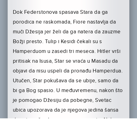
Dok Federstonova spasava Stara da ga
porodica ne raskomada, Fiore nastavlja da
muči Džesija jer želi da ga natera da zauzme
Božji presto. Tulip i Kesidi čekali su s
Hamperduom u zasedi tri meseca. Hitler vrši
pritisak na Isusa, Star se vraća u Masadu da
objavi da nisu uspeli da pronađu Hamperdua.
Utučen, Star pokušava da se ubije, samo da
bi ga Bog spasio. U međuvremenu, nakon što
je pomogao Džesiju da pobegne, Svetac
ubica upozorava da je njegova jedina šansa
da ostane živ da se popne na presto. Nakon
što Džesi nevoljno pristane, njegovo telo se