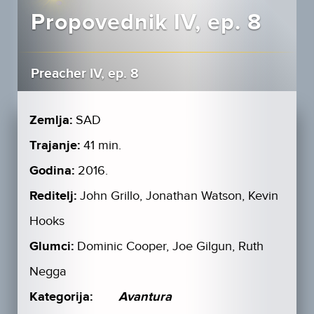
Propovednik IV, ep. 8
Preacher IV, ep. 8
Zemlja:
SAD
Trajanje:
41 min.
Godina:
2016.
Reditelj:
John Grillo, Jonathan Watson, Kevin
Hooks
Glumci:
Dominic Cooper, Joe Gilgun, Ruth
Negga
Kategorija:
Avantura