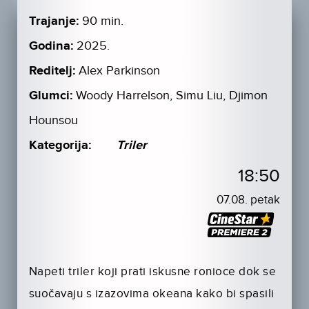
Trajanje:
90 min.
Godina:
2025.
Reditelj:
Alex Parkinson
Glumci:
Woody Harrelson, Simu Liu, Djimon
Hounsou
Kategorija:
Triler
18:50
07.08. petak
Napeti triler koji prati iskusne ronioce dok se
suočavaju s izazovima okeana kako bi spasili