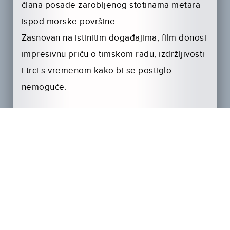
člana posade zarobljenog stotinama metara
ispod morske površine.
Zasnovan na istinitim događajima, film donosi
impresivnu priču o timskom radu, izdržljivosti
i trci s vremenom kako bi se postiglo
nemoguće.