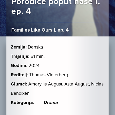
Porodice poput naše I,
ep. 4
Families Like Ours I, ep. 4
Zemlja:
Danska
Trajanje:
51 min.
Godina:
2024.
Reditelj:
Thomas Vinterberg
Glumci:
Amaryllis August, Asta August, Niclas
Bendixen
Kategorija:
Drama