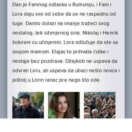
Dan je Faninog odlaska u Rumuniju, i Fani i
Lora daju sve od sebe da se ne raspadnu od
tuge. Danilo dolazi na imanje tražeći svog
nestalog, tek oženjenog sina. Nikolaj i Henrik
šokirani su učinjenim. Lora odlučuje da ide sa
svojom mamom. Elajas to prihvata ćutke i
nestaje bez pozdrava. Džejkob ne uspeva da
odvrati Loru, ali uspeva da ubaci nešto novca i
pištolj u Lorin ranac pre nego što ode.