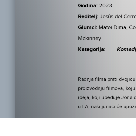
Godina:
2023.
Reditelj:
Jesús del Cerr
Glumci:
Matei Dima, Co
Mckinney
Kategorija:
Komedi
Radnja filma prati dvoji
proizvodnju filmova, koju
ideja, koji ubeđuje Jona 
u LA, naši junaci će upoz