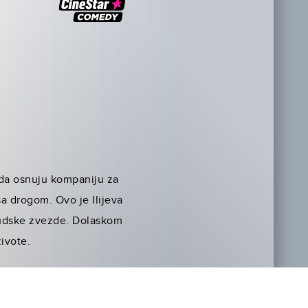
 da osnuju kompaniju za
sa drogom. Ovo je Ilijeva
ivudske zvezde. Dolaskom
ivote.