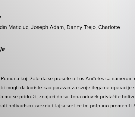
o
din Maticiuc, Joseph Adam, Danny Trejo, Charlotte
ja
cu Rumuna koji žele da se presele u Los Anđeles sa namerom
 bi mogli da koriste kao paravan za svoje ilegalne operacije 
da mu se pridruži, znajući da su Jona oduvek privlačile hol
nati holivudsku zvezdu i taj susret će im potpuno promeniti ž