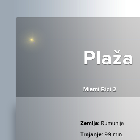
Plaža
Miami Bici 2
Zemlja:
Rumunija
Trajanje:
99 min.