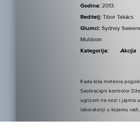
Godina:
2013.
Reditelj:
Tibor Takács
Glumci:
Sydney Sweeney
Muldoon
Kategorija:
Akcija
Kada kiša meteora pogodi 
Saobraćajni kontrolor Dže
ugrizom na nozi i jajima 
laboratoriji u kojemu rad