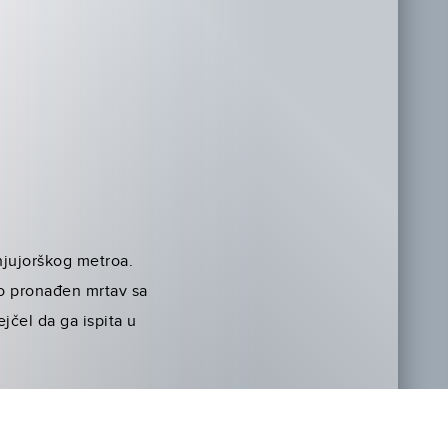
njujorškog metroa.
zo pronađen mrtav sa
jčel da ga ispita u