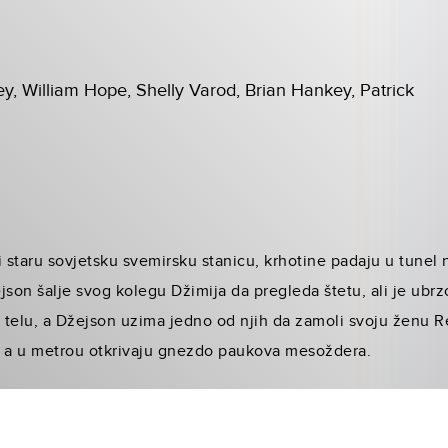
, William Hope, Shelly Varod, Brian Hankey, Patrick
staru sovjetsku svemirsku stanicu, krhotine padaju u tunel 
json šalje svog kolegu Džimija da pregleda štetu, ali je ubr
u telu, a Džejson uzima jedno od njih da zamoli svoju ženu Re
i, a u metrou otkrivaju gnezdo paukova mesoždera.