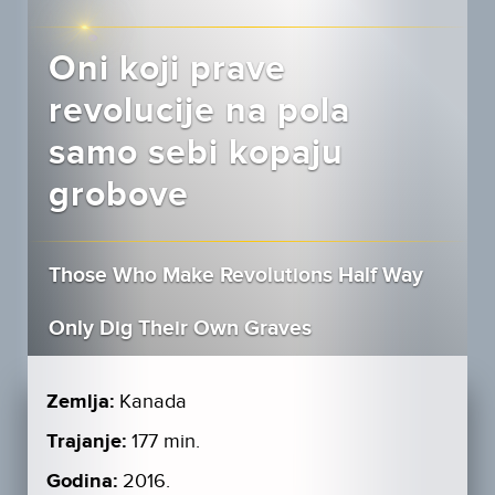
Oni koji prave
revolucije na pola
samo sebi kopaju
grobove
Those Who Make Revolutions Half Way
Only Dig Their Own Graves
Zemlja:
Kanada
Trajanje:
177 min.
Godina:
2016.