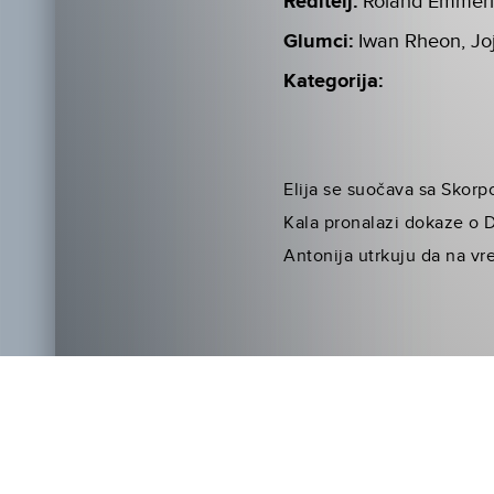
Reditelj:
Roland Emmer
Glumci:
Iwan Rheon, Jo
Kategorija:
Elija se suočava sa Skorp
Kala pronalazi dokaze o D
Antonija utrkuju da na vr