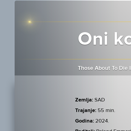
Oni ko
Those About To Die I
Zemlja:
SAD
Trajanje:
55 min.
Godina:
2024.