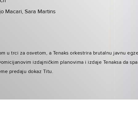
ich
jo Macari, Sara Martins
om u trci za osvetom, a Tenaks orkestrira brutalnu javnu egzek
omicijanovim izdajničkim planovima i izdaje Tenaksa da spas
eme predaju dokaz Titu.