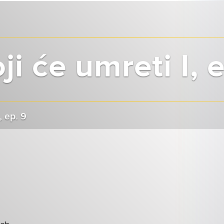
ji će umreti I, 
, ep. 9