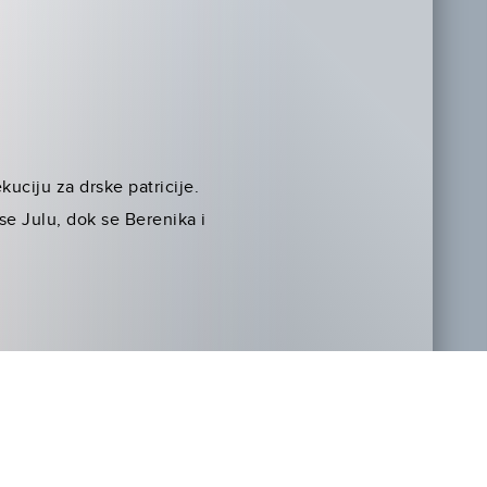
uciju za drske patricije.
e Julu, dok se Berenika i