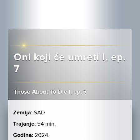
Oni koji će umreti I, ep.
7
Those About To Die I, ep. 7
Zemlja:
SAD
Trajanje:
54 min.
Godina:
2024.