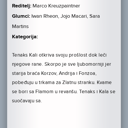
Reditelj:
Marco Kreuzpaintner
Glumci:
Iwan Rheon, Jojo Macari, Sara
Martins
Kategorija:
Tenaks Kali otkriva svoju prošlost dok leči
njegove rane. Skorpo je sve ljubomorniji jer
starija braća Korzov, Andrija i Fonzoa,
pobeđuju u trkama za Zlatnu stranku. Kvame
se bori sa Flamom u revanšu. Tenaks i Kala se
suočavaju sa.