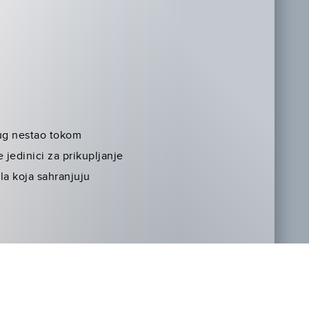
rug nestao tokom
 jedinici za prikupljanje
la koja sahranjuju