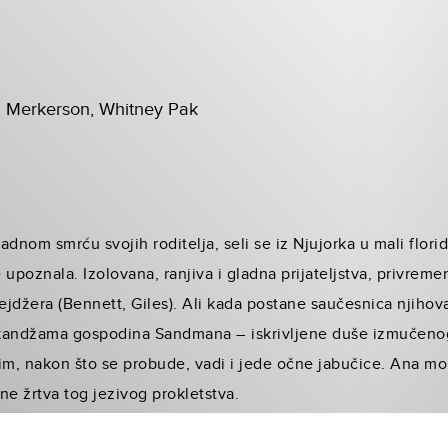
S. Merkerson, Whitney Pak
dnom smrću svojih roditelja, seli se iz Njujorka u mali florid
 upoznala. Izolovana, ranjiva i gladna prijateljstva, privrem
nejdžera (Bennett, Giles). Ali kada postane saučesnica njiho
u kandžama gospodina Sandmana – iskrivljene duše izmučenog
im, nakon što se probude, vadi i jede očne jabučice. Ana mor
ne žrtva tog jezivog prokletstva.