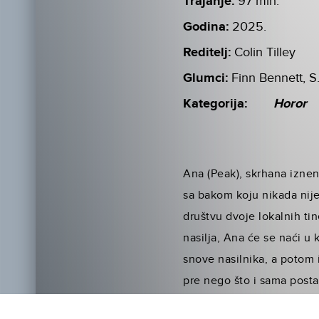
Trajanje:
97 min.
Godina:
2025.
Reditelj:
Colin Tilley
Glumci:
Finn Bennett, 
Kategorija:
Horor
Ana (Peak), skrhana iznena
sa bakom koju nikada nije
društvu dvoje lokalnih ti
nasilja, Ana će se naći 
snove nasilnika, a potom 
pre nego što i sama posta