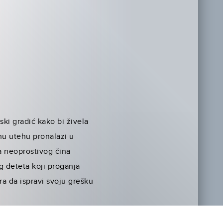
ski gradić kako bi živela
enu utehu pronalazi u
va neoprostivog čina
 deteta koji proganja
a da ispravi svoju grešku