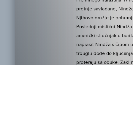
Pre mnogo naraštaja, Nind
pretnje savladane, Nindže
Njihovo oružje je pohranj
Poslednji mistični Nindža 
američki stručnjak u bori
naprasit Nindža s čipom u
trouglu dođe do ključanja
proteraju sa obuke. Zakli
Postao je ubica i radi za 