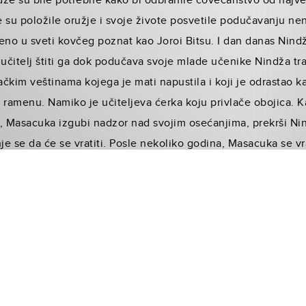
že su bile potrebne kako bi odbranile čovečanstvo od najveć
 su položile oružje i svoje živote posvetile podučavanju nena
eno u sveti kovčeg poznat kao Joroi Bitsu. I dan danas Nindže
učitelj štiti ga dok podučava svoje mlade učenike Nindža trad
lačkim veštinama kojega je mati napustila i koji je odrastao 
 ramenu. Namiko je učiteljeva ćerka koju privlače obojica. 
, Masacuka izgubi nadzor nad svojim osećanjima, prekrši Nin
nje se da će se vratiti. Posle nekoliko godina, Masacuka se v
tajanstvenu organizaciju.