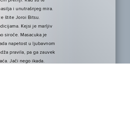
ih pretnji. Kad su te
silja i unutrašnjeg mira.
 štite Joroi Bitsu.
icijama. Kejsi je marljiv
kao siroče. Masacuka je
Kada napetost u ljubavnom
dža pravila, pa ga zauvek
raća. Jači nego ikada.