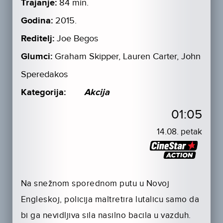
Trajanje:
84 min.
Godina:
2015.
Reditelj:
Joe Begos
Glumci:
Graham Skipper, Lauren Carter, John
Speredakos
Kategorija:
Akcija
01:05
14.08. petak
Na snežnom sporednom putu u Novoj
Engleskoj, policija maltretira lutalicu samo da
bi ga nevidljiva sila nasilno bacila u vazduh.