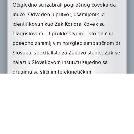
Očigledno su izabrali pogrešnog čoveka da
muče. Odveden u pritvor, usamljenik je
identifikovan kao Zak Konors, čovek sa
blagoslovom – i prokletstvom – što ga čini
posebno zanimljivim naizgled simpatičnom dr
Slovaku, specijalista za Zakovo stanje. Zak se
nalazi u Slovakovom institutu zajedno sa
drugima sa sličnim telekinetičkim
sposobnostima, ali se brzo otkriva da doktor
ima zle namere. Boreći se da prevaziđe
efekte lekova koji se koriste za suzbijanje
njegovih moći, Zak očajnički želi da pronađe
svoju prijateljicu i koleginicu psihokinetičarku
Rejčel, za koju se plaši da je doktor drži u