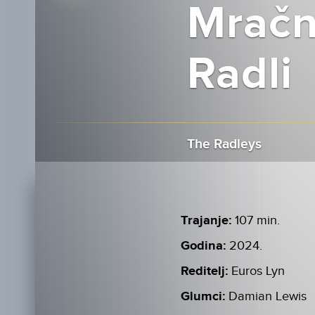
Mračn
Radli
The Radleys
Trajanje:
107 min.
Godina:
2024.
Reditelj:
Euros Lyn
Glumci:
Damian Lewis