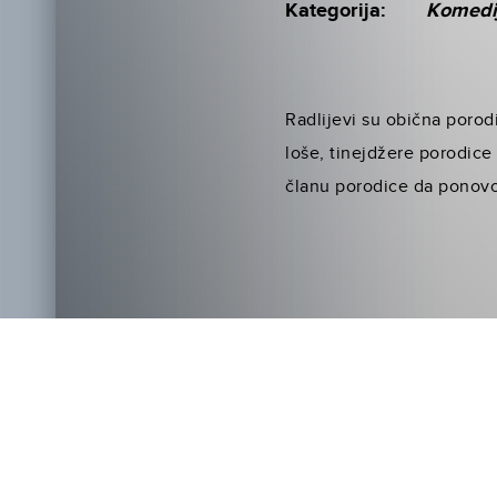
Kategorija:
Komedi
Radlijevi su obična porod
loše, tinejdžere porodice 
članu porodice da ponovo