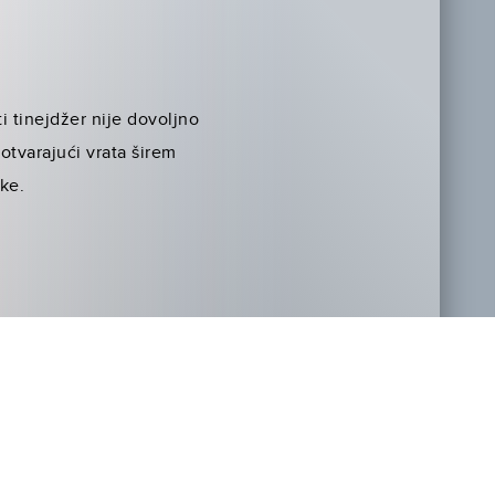
i tinejdžer nije dovoljno
 otvarajući vrata širem
ke.