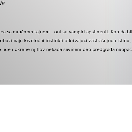
ja
ica sa mračnom tajnom… oni su vampiri apstinenti. Kao da bit
obuzimaju krvoločni instinkti otkrivajući zastrašujuću istinu,
 uđe i okrene njihov nekada savršeni deo predgrađa naopač