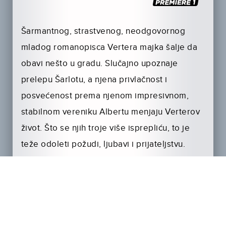
Šarmantnog, strastvenog, neodgovornog
mladog romanopisca Vertera majka šalje da
obavi nešto u gradu. Slučajno upoznaje
prelepu Šarlotu, a njena privlačnost i
posvećenost prema njenom impresivnom,
stabilnom vereniku Albertu menjaju Verterov
život. Što se njih troje više isprepliću, to je
teže odoleti požudi, ljubavi i prijateljstvu.
Savremeni prikaz Geteovog tragičnog
ljubavnog romana iz 18. veka.