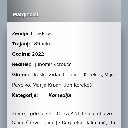
Marginalci
Zemlja:
Hrvatska
Trajanje:
89 min.
Godina:
2022.
Reditelj:
Ljubomir Kerekeš
Glumci:
Draško Zidar, Ljubomir Kerekeš, Mijo
Pavelko, Marija Krpan, Jan Kerekeš
Kategorija:
Komedija
Znate li gde je selo Črevo? Ni desno, ni levo.
Samo Črevo. Tamo je Bog rekao laku noć, i tu