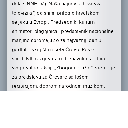
dolazi NNHTV („Naša najnovija hrvatska
televizija“) da snimi prilog o hrvatskom
seljaku u Evropi. Predsednik, kulturni
animator, blagajnica i predstavnik nacionalne
manjine spremaju se za najvažniji dan u
godini – skupštinu sela Črevo. Posle
smrdljivih razgovora o drenažnim jarcima i
sveprisutnoj akciji „Zbogom oružje“, vreme je
za predstavu za Črevare sa lošom
recitacijom, dobrom narodnom muzikom,
puno gemišta i kobasica sa senfom.
Toalet je blizu i svi su dobrodošli. Živeli!