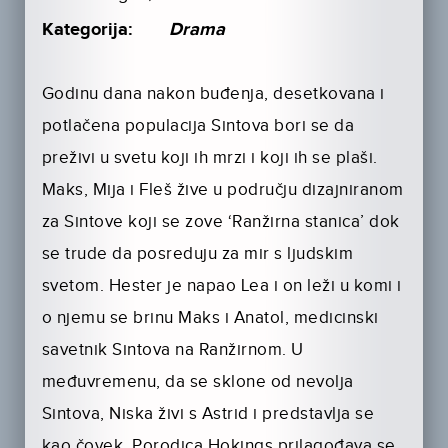
Kategorija:
Drama
Godinu dana nakon buđenja, desetkovana i
potlačena populacija Sintova bori se da
preživi u svetu koji ih mrzi i koji ih se plaši.
Maks, Mija i Fleš žive u području dizajniranom
za Sintove koji se zove ‘Ranžirna stanica’ dok
se trude da posreduju za mir s ljudskim
svetom. Hester je napao Lea i on leži u komi i
o njemu se brinu Maks i Anatol, medicinski
savetnik Sintova na Ranžirnom. U
međuvremenu, da se sklone od nevolja
Sintova, Niska živi s Astrid i predstavlja se
kao čovek. Porodica Hokings prilagođava se