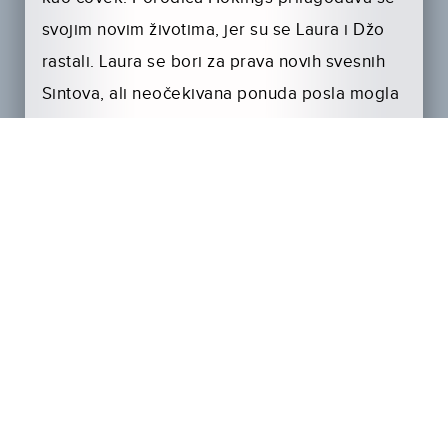
svojim novim životima, jer su se Laura i Džo
rastali. Laura se bori za prava novih svesnih
Sintova, ali neočekivana ponuda posla mogla
bi da joj da podlogu da svoju poruku prosledi
široj publici. U međuvremenu, Džo vodi
prodavnicu voća u delu grada bez Sintova koji
se zove Valringem, a Tobi i Sofi moraju da se
prilagode životu novorazvedenih roditelja.
Meti, koja se i dalje vrti zbog svog uplitanja u
puštanje koda savesti u svet, muči se na
godišnjicu tog događaja i odlazi na mesto na
kojem se oseća najsigurnijom.Ali kad se u
Sint zajednici pojave problemi, ugroze se sve
nade za stabilnošću, i obe porodice kreću u