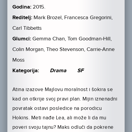
Godina:
2015.
Reditelj:
Mark Brozel, Francesca Gregorini,
Carl Tibbetts
Glumci:
Gemma Chan, Tom Goodman-Hill,
Colin Morgan, Theo Stevenson, Carrie-Anne
Moss
Kategorija:
Drama
SF
Atina izazove Majlovu moralnost i šokira se
kad on otkrije svoj pravi plan. Mijin iznenadni
povratak ostavi posledice na porodicu
Hokins. Meti nađe Lea, ali može li da mu
poveri svoju tajnu? Maks odluči da pokrene