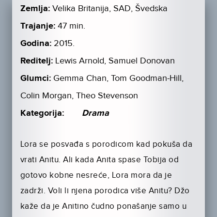
Zemlja:
Velika Britanija, SAD, Švedska
Trajanje:
47 min.
Godina:
2015.
Reditelj:
Lewis Arnold, Samuel Donovan
Glumci:
Gemma Chan, Tom Goodman-Hill,
Colin Morgan, Theo Stevenson
Kategorija:
Drama
Lora se posvađa s porodicom kad pokuša da
vrati Anitu. Ali kada Anita spase Tobija od
gotovo kobne nesreće, Lora mora da je
zadrži. Voli li njena porodica više Anitu? Džo
kaže da je Anitino čudno ponašanje samo u