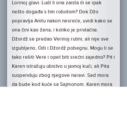
Lorinoj glavi. Ludi li ona zaista ili se ipak
nešto događa s tim robotom? Dok Džo
popravlja Anitu nakon nesreće, uvidi kako se
ona čini kao žena, i koliko je privlačna.
Džordž se predao Verinoj rutini, ali nije sve
izgubljeno, Odi i Džordž pobegnu. Mogu li se
tako rešiti Vere i opet biti srećni zajedno? Pit i
Karen istražuju ubistvo u javnoj kući, ali Pita
suspenduju zbog njegove naravi. Sad mora
da bude kod kuće sa Sajmonom. Karen mora
da privede Nisku, ali prepoznaje li ona
“ubistvenog robota”? Niska, u međuvremenu,
uživa u svojoj slobodi. Ali kad se zapriča s
jednim muškarcem, pitamo se, hoće li on