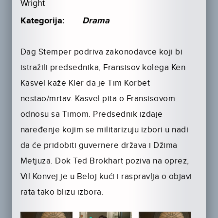
Wright
Kategorija:
Drama
Dag Stemper podriva zakonodavce koji bi
istražili predsednika, Fransisov kolega Ken
Kasvel kaže Kler da je Tim Korbet
nestao/mrtav. Kasvel pita o Fransisovom
odnosu sa Timom. Predsednik izdaje
naređenje kojim se militarizuju izbori u nadi
da će pridobiti guvernere država i Džima
Metjuza. Dok Ted Brokhart poziva na oprez,
Vil Konvej je u Beloj kući i raspravlja o objavi
rata tako blizu izbora.