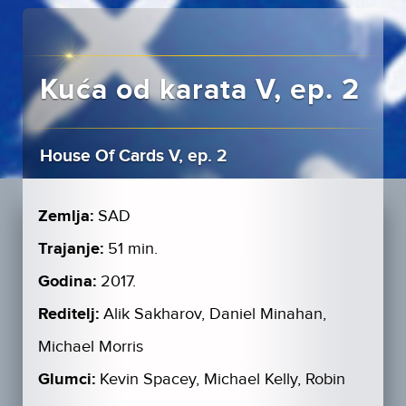
Kuća od karata V, ep. 2
House Of Cards V, ep. 2
Zemlja:
SAD
Trajanje:
51 min.
Godina:
2017.
Reditelj:
Alik Sakharov, Daniel Minahan,
Michael Morris
Glumci:
Kevin Spacey, Michael Kelly, Robin