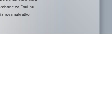
probrine za Emilinu
 iznova nakratko