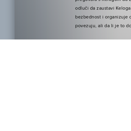
odluči da zaustavi Keloga
bezbednost i organizuje 
povezuju, ali da li je to 