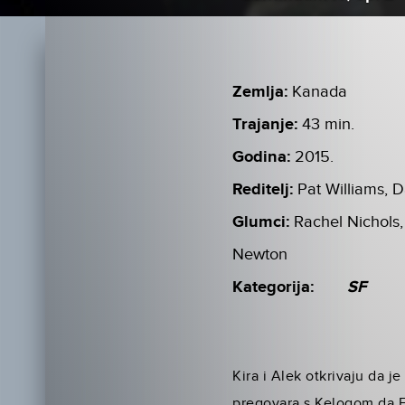
Zemlja:
Kanada
Trajanje:
43 min.
Godina:
2015.
Reditelj:
Pat Williams, 
Glumci:
Rachel Nichols,
Newton
Kategorija:
SF
Kira i Alek otkrivaju da 
pregovara s Kelogom da E