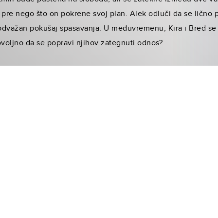
 pre nego što on pokrene svoj plan. Alek odluči da se lično 
odvažan pokušaj spasavanja. U međuvremenu, Kira i Bred se
dovoljno da se popravi njihov zategnuti odnos?