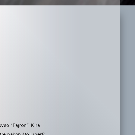
vao “Pajron”. Kira
tre nakon što Liber8