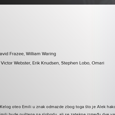
David Frazee, William Waring
 Victor Webster, Erik Knudsen, Stephen Lobo, Omari
je Kelog oteo Emili u znak odmazde zbog toga što je Alek hako
mili bude puštena na slobodu, ali se zatekne između dve va