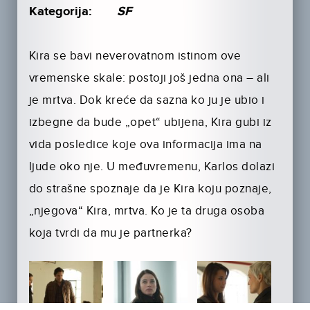
Kategorija:
SF
Kira se bavi neverovatnom istinom ove
vremenske skale: postoji još jedna ona – ali
je mrtva. Dok kreće da sazna ko ju je ubio i
izbegne da bude „opet“ ubijena, Kira gubi iz
vida posledice koje ova informacija ima na
ljude oko nje. U međuvremenu, Karlos dolazi
do strašne spoznaje da je Kira koju poznaje,
„njegova“ Kira, mrtva. Ko je ta druga osoba
koja tvrdi da mu je partnerka?