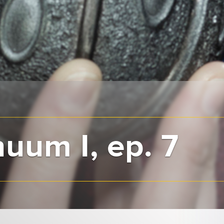
uum I, ep. 7