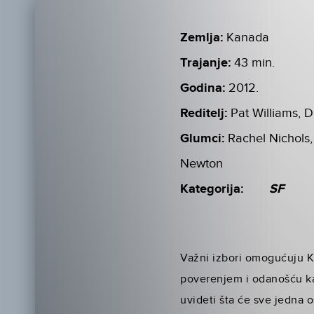
Zemlja:
Kanada
Trajanje:
43 min.
Godina:
2012.
Reditelj:
Pat Williams, 
Glumci:
Rachel Nichols,
Newton
Kategorija:
SF
Važni izbori omogućuju Ki
poverenjem i odanošću kao
uvideti šta će sve jedna 