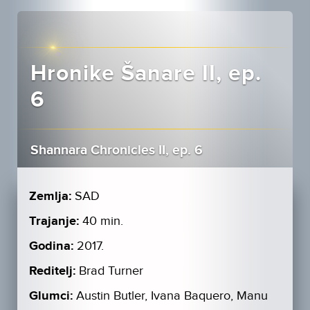
Hronike Šanare II, ep.
6
Shannara Chronicles II, ep. 6
Zemlja:
SAD
Trajanje:
40 min.
Godina:
2017.
Reditelj:
Brad Turner
Glumci:
Austin Butler, Ivana Baquero, Manu