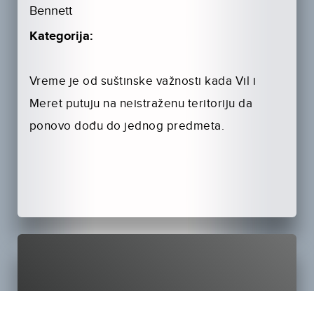
Bennett
Kategorija:
Vreme je od suštinske važnosti kada Vil i
Meret putuju na neistraženu teritoriju da
ponovo dođu do jednog predmeta.