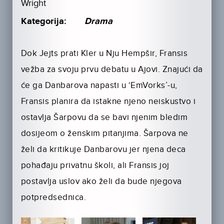
Wright
Kategorija:
Drama
Dok Jejts prati Kler u Nju Hempšir, Fransis
vežba za svoju prvu debatu u Ajovi. Znajući da
će ga Danbarova napasti u ‘EmVorks’-u,
Fransis planira da istakne njeno neiskustvo i
ostavlja Šarpovu da se bavi njenim bledim
dosijeom o ženskim pitanjima. Šarpova ne
želi da kritikuje Danbarovu jer njena deca
pohađaju privatnu školi, ali Fransis joj
postavlja uslov ako želi da bude njegova
potpredsednica.