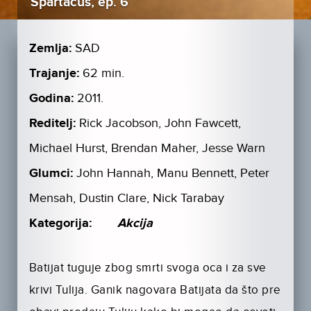
Spartacus, ep. 6
Zemlja:
SAD
Trajanje:
62 min.
Godina:
2011.
Reditelj:
Rick Jacobson, John Fawcett,
Michael Hurst, Brendan Maher, Jesse Warn
Glumci:
John Hannah, Manu Bennett, Peter
Mensah, Dustin Clare, Nick Tarabay
Kategorija:
Akcija
Batijat tuguje zbog smrti svoga oca i za sve
krivi Tulija. Ganik nagovara Batijata da što pre