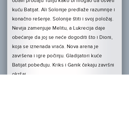
obavi prodaju Tuliju kako bi mogao da osveti
kuću Batijat. Ali Solonije predlaže razumnije i
konačno rešenje. Solonije štiti i svoj položaj.
Nevija zamenjuje Melitu, a Lukrecija daje
obećanje da joj se neće dogoditi što i Dioni,
koja se iznenada vraća. Nova arena je
završena i igre počinju. Gladijatori kuće
Batijat pobeđuju. Kriks i Ganik čekaju završni
okršaj.