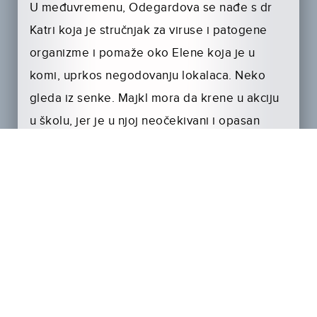
U međuvremenu, Odegardova se nađe s dr
Katri koja je stručnjak za viruse i patogene
organizme i pomaže oko Elene koja je u
komi, uprkos negodovanju lokalaca. Neko
gleda iz senke. Majkl mora da krene u akciju
u školu, jer je u njoj neočekivani i opasan
posetilac. Odegardova prima neke strašne
vesti…