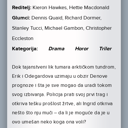
Reditelj:
Kieron Hawkes, Hettie Macdonald
Glumci:
Dennis Quaid, Richard Dormer,
Stanley Tucci, Michael Gambon, Christopher
Eccleston
Kategorija:
Drama
Horor
Triler
Dok tajanstveni lik tumara arktičkom tundrom,
Erik i Odegardova uzimaju u obzir Denove
prognoze i šta je sve mogao da uradi tokom
svog izbivanja. Policija prati svoj prvi trag i
otkriva tešku prošlost žrtve, ali Ingrid otkriva
nešto što nju muči – da li je moguće da je u
ovo umešan neko koga ona voli?