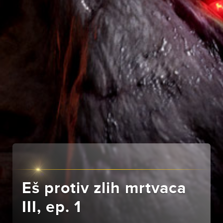
Eš protiv zlih mrtvaca
III, ep. 1