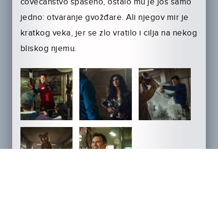
čovečanstvo spaseno, ostalo mu je još samo
jedno: otvaranje gvožđare. Ali njegov mir je
kratkog veka, jer se zlo vratilo i cilja na nekog
bliskog njemu.