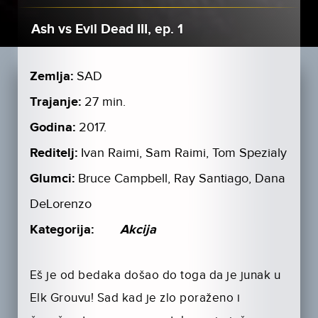
Ash vs Evil Dead III, ep. 1
Zemlja:
SAD
Trajanje:
27 min.
Godina:
2017.
Reditelj:
Ivan Raimi, Sam Raimi, Tom Spezialy
Glumci:
Bruce Campbell, Ray Santiago, Dana
DeLorenzo
Kategorija:
Akcija
Eš je od bedaka došao do toga da je junak u
Elk Grouvu! Sad kad je zlo poraženo i