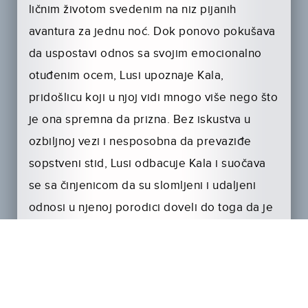
ličnim životom svedenim na niz pijanih
avantura za jednu noć. Dok ponovo pokušava
da uspostavi odnos sa svojim emocionalno
otuđenim ocem, Lusi upoznaje Kala,
pridošlicu koji u njoj vidi mnogo više nego što
je ona spremna da prizna. Bez iskustva u
ozbiljnoj vezi i nesposobna da prevaziđe
sopstveni stid, Lusi odbacuje Kala i suočava
se sa činjenicom da su slomljeni i udaljeni
odnosi u njenoj porodici doveli do toga da je
postala nesposobna za intimnost i lični
napredak.