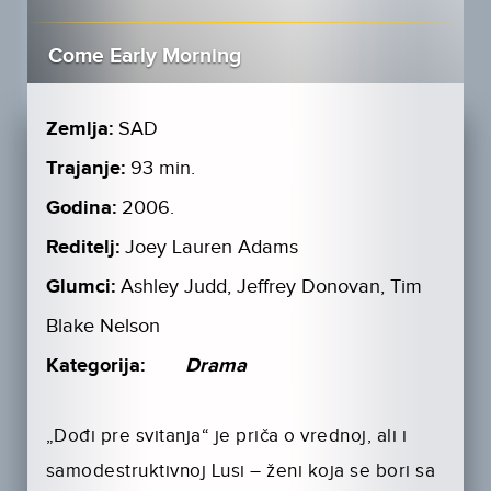
Come Early Morning
Zemlja:
SAD
Trajanje:
93 min.
Godina:
2006.
Reditelj:
Joey Lauren Adams
Glumci:
Ashley Judd, Jeffrey Donovan, Tim
Blake Nelson
Kategorija:
Drama
„Dođi pre svitanja“ je priča o vrednoj, ali i
samodestruktivnoj Lusi – ženi koja se bori sa