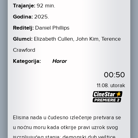
Trajanje:
92 min.
Godina:
2025.
Reditelj:
Daniel Phillips
Glumci:
Elizabeth Cullen, John Kim, Terence
Crawford
Kategorija:
Horor
00:50
11.08. utorak
Elisina nada u čudesno izlečenje pretvara se
u noćnu moru kada otkrije pravi uzrok svog
iscrpljujućeg stanja: demonski duh veštice,