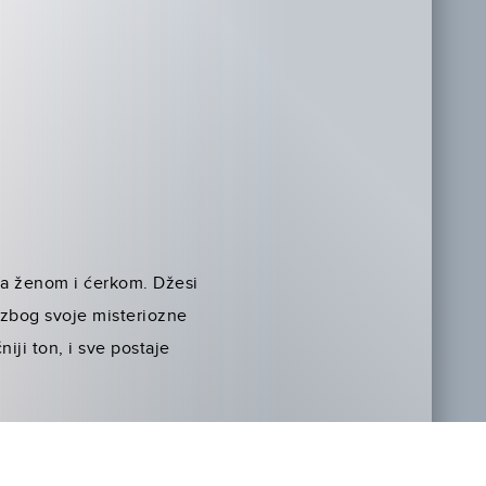
m sa ženom i ćerkom. Džesi
 zbog svoje misteriozne
niji ton, i sve postaje