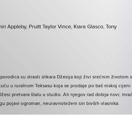
iri Appleby, Pruitt Taylor Vince, Kiara Glasco, Tony
 porodica su strasti slikara Džesija koji živi srećnim životo
uću u ruralnom Teksasu koja se prodaje po baš niskoj cijeni
Džesi pretvara štalu u studio. Ali njegov rad dobija novi, mrač
agu pojavi ogroman, neuravnoteženi sin bivših vlasnika.