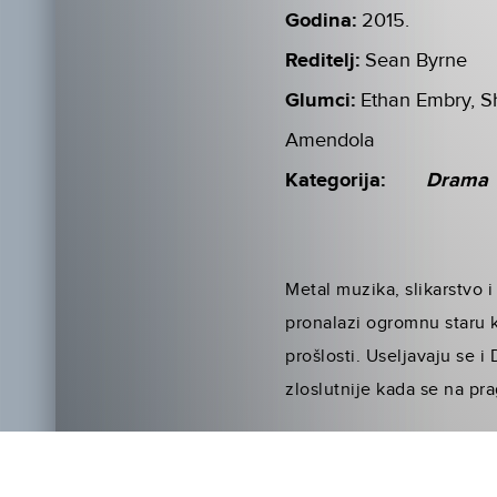
Godina:
2015.
Reditelj:
Sean Byrne
Glumci:
Ethan Embry, Sh
Amendola
Kategorija:
Drama
Metal muzika, slikarstvo i
pronalazi ogromnu staru k
prošlosti. Useljavaju se i 
zloslutnije kada se na pr